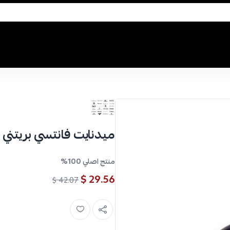
ميدنايت فانتسي بريتني سبيرز
منتج اصلي 100%
29.56 $
42.07 $