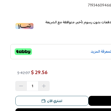
7193460946
فعات بدون رسوم تأخير، متوافقة مع الشريعة
29.56 $
42.07 $
اشتري الآن