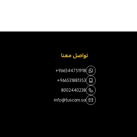
تواصل معنا
+966544751918
+966531881353
8002440238
info@tuscani.sa