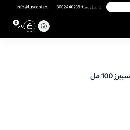
تواصل معنا:
8002440238
info@tuscani.sa
0
0 $
 100 مل