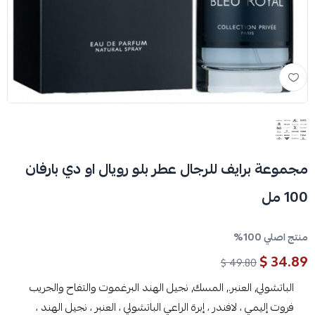
مجموعة برايف للرجال عطر بلو رويال او دي بارفان
100 مل
منتج اصلي 100%
34.89 $
49.80 $
الباتشولي, العنبر., المسك, نجيل الهند البرغموت والتفاح والجريب
فروت إليمي ، لافندر ، إبرة الراعي الباتشولي ، العنبر ، نجيل الهند ،