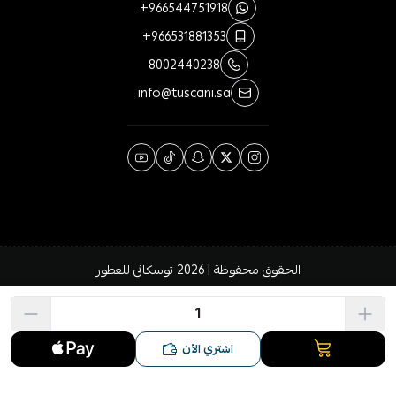
+966544751918
+966531881353
8002440238
info@tuscani.sa
الحقوق محفوظة | 2026
توسكاني للعطور
اشتري الآن