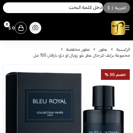
العربية
|
$
0
0 $
توسكاني للعطور
الرئيسية
عطور
عطور مخفضة
مجموعة برايف للرجال عطر بلو رويال او دي بارفان 100 مل
خصم 30 %