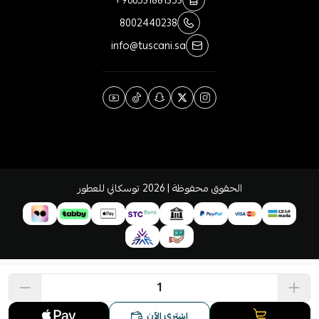
+966531881353
8002440238
info@tuscani.sa
الحقوق محفوظة | 2026
توسكاني للعطور
اشتري الآن