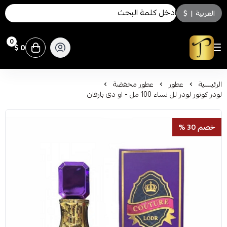
العربية
|
$
0
0 $
توسكاني للعطور
الرئيسية
عطور
عطور مخفضة
لودر كوتور لودر لل نساء 100 مل - او دى بارفان
خصم 30 %