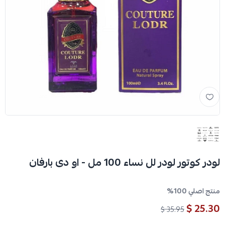
لودر كوتور لودر لل نساء 100 مل - او دى بارفان
منتج اصلي 100%
25.30 $
35.95 $