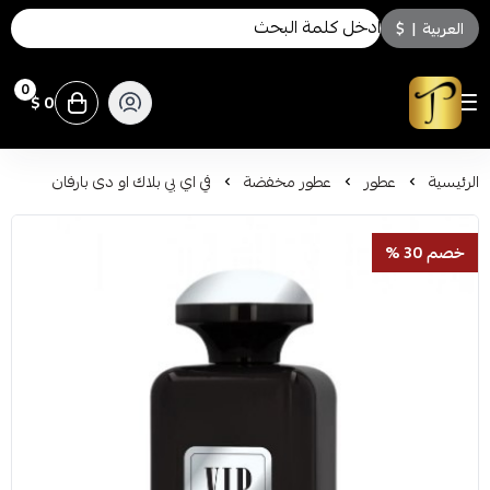
العربية
|
$
0
0 $
توسكاني للعطور
الرئيسية
عطور
عطور مخفضة
في اي بي بلاك او دى بارفان
خصم 30 %