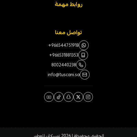
روابط مهمة
تواصل معنا
+966544751918
+966531881353
8002440238
info@tuscani.sa
الحقوق محفوظة | 2026
توسكاني للعطور