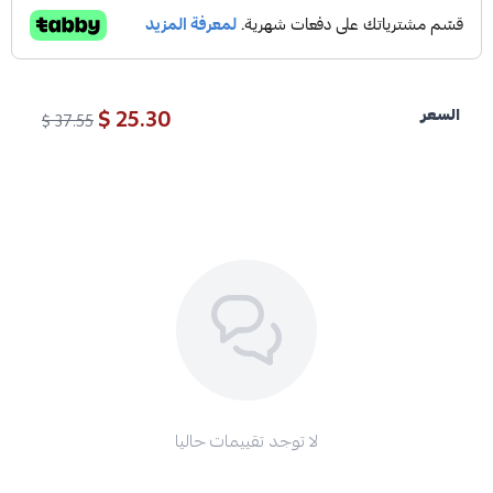
25.30 $
السعر
37.55 $
لا توجد تقييمات حاليا