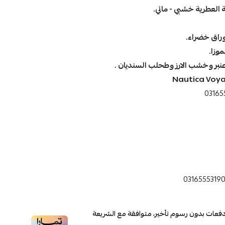
 العطرية خشبي - مائي.
وراق خضراء.
وزا.
بر وخشب الارز وطحلب السنديان .
Nautica Voya
0316555319
فعات بدون رسوم تأخير، متوافقة مع الشريعة