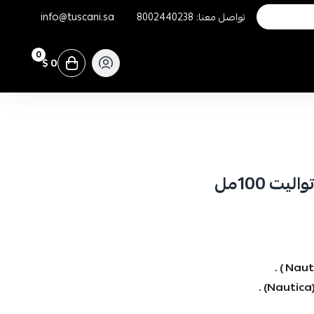
تواصل معنا:
8002440238
info@tuscani.sa
0
0 $
يت 100مل