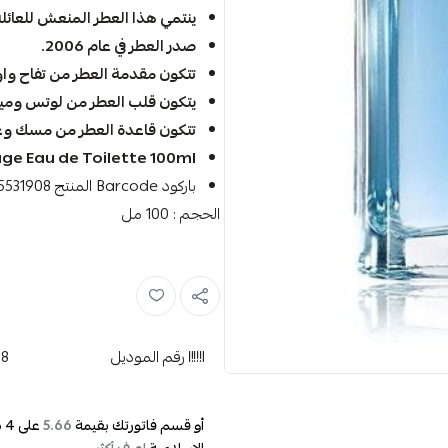
ينتمي هذا العطر المنعش للعائلة
صدر العطر في عام 2006.
تتكون مقدمة العطر من تفاح وا
يتكون قلب العطر من لوتس وميم
تتكون قاعدة العطر من مسك وعن
ge Eau de Toilette 100ml
باركود Barcode المنتج 031655531908
الحجم : 100 مل
رقم الموديل
08
أو قسم فاتورتك بقيمة
على
4
د
5.66
الإسلامية