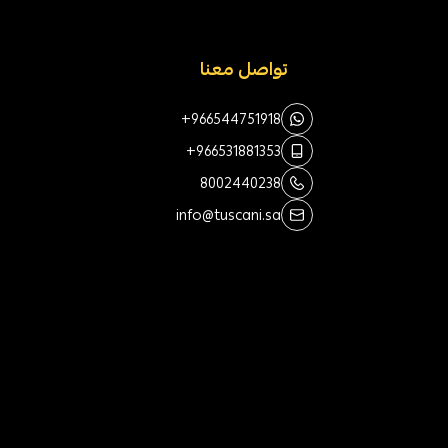
تواصل معنا
+966544751918
+966531881353
8002440238
info@tuscani.sa