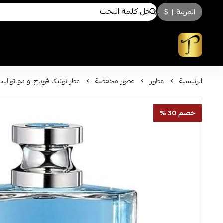
العربية
|
$
توسكاني للعطور
الرئيسية
عطور
عطور مخفضة
عطر نوتيكا فوياج او دو تواليت 100م
خصم 30 %