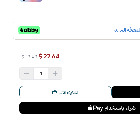
22.64 $
32.49 $
اشتري الآن