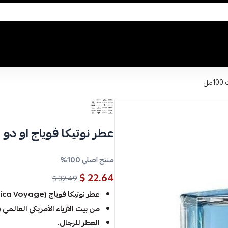
ل
عطر نوتيكا فوياج او دو توال
منتج اصلي 100%
22.64 $
32.49 $
عطر نوتيكا فوياج (Nautica Voyage ) .
من بيت الأزياء الأمريكي العالمي (Nautica) .
العطر للرجال.