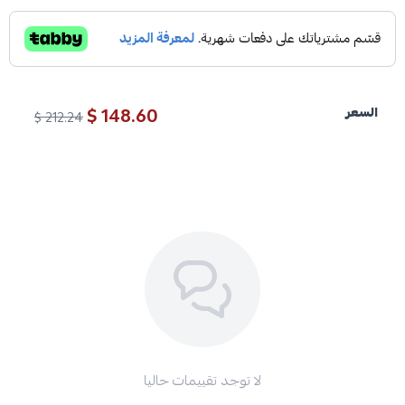
148.60 $
السعر
212.24 $
لا توجد تقييمات حاليا