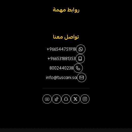
روابط مهمة
تواصل معنا
+966544751918
+966531881353
8002440238
info@tuscani.sa