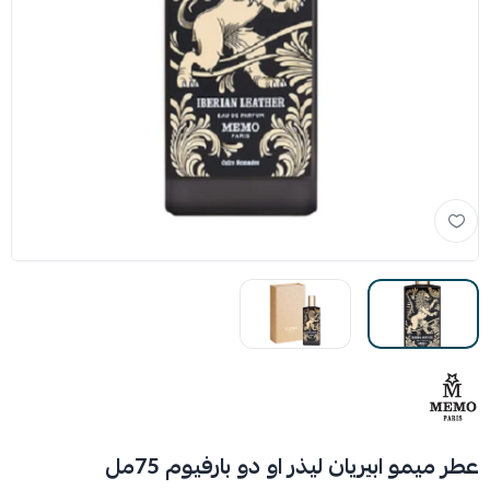
عطر ميمو ابيريان ليذر او دو بارفيوم 75مل