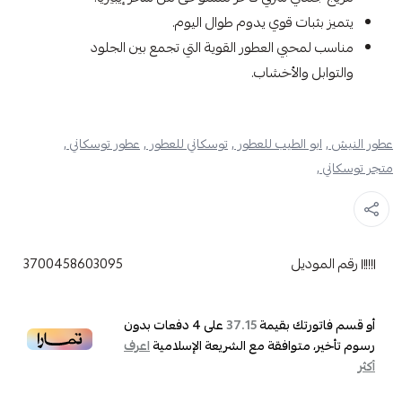
يتميز بثبات قوي يدوم طوال اليوم.
مناسب لمحبي العطور القوية التي تجمع بين الجلود
والتوابل والأخشاب.
عطور النيش ,
ابو الطيب للعطور ,
توسكاني للعطور ,
عطور توسكاني ,
متجر توسكاني ,
رقم الموديل
3700458603095
أو قسم فاتورتك بقيمة
على
4
دفعات بدون
37.15
رسوم تأخير، متوافقة مع الشريعة الإسلامية
اعرف
أكثر