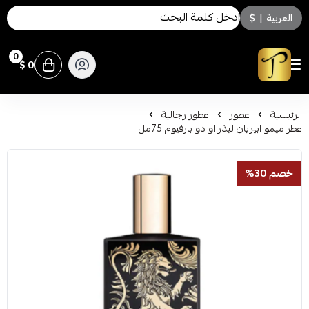
العربية
|
$
0
0 $
توسكاني للعطور
الرئيسية
عطور
عطور رجالية
عطر ميمو ابيريان ليذر او دو بارفيوم 75مل
خصم 30%