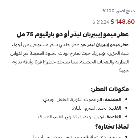
منتج اصلي 100%
148.60 $
212.24 $
عطر ميمو إيبيريان ليذر أو دو بارفيوم 75 مل
عطر ميمو إيبيريان ليذر
هو عطر جلدي فاخر مستوحى من أجواء
شبه الجزيرة الإيبيرية، حيث تمتزج نوتات الجلود العميقة مع التوابل
العطرية والنفحات الخشبية، مما يمنحك حضورًا قويًا وأناقة تدوم
طويلًا.
مكونات العطر:
المقدمة:
البرغموت، الكزبرة، الفلفل الوردي.
القلب:
الجلد، السرو، اللبان.
القاعدة:
نجيل الهند، الباتشولي، العنبر، المسك.
لماذا تختاره؟
مزيج جلدي شرقي فاخر مستوحى من سحر إيبيريا.