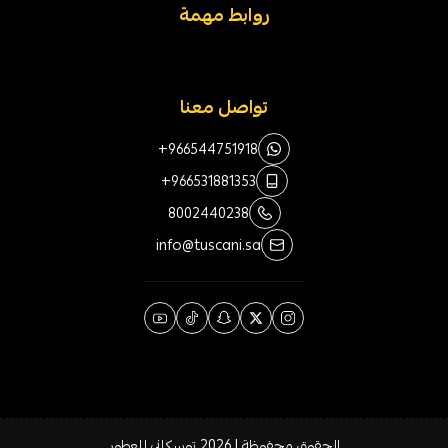
روابط مهمة
تواصل معنا
+966544751918
+966531881353
8002440238
info@tuscani.sa
الحقوق محفوظة | 2026
توسكاني للعطور