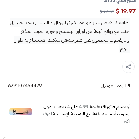
منتج اصلي 100%
19.97 $
26.63 $
لطافة انا الابيض ليذر هو عطر شرقي للرجال و النساء , يتحد جنبا إلى
جنب مع روائح أنيقة من أوراق البنفسج وجوزة الطيب المذكر
والبرغموت للحصول على عطر مذهل يمكنك الاستمتاع به طوال
اليوم.
رقم الموديل
6291107454429
أو قسم فاتورتك بقيمة
على
4
دفعات بدون
4.99
رسوم تأخير، متوافقة مع الشريعة الإسلامية
اعرف
أكثر