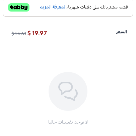
19.97 $
السعر
26.63 $
لا توجد تقييمات حاليا