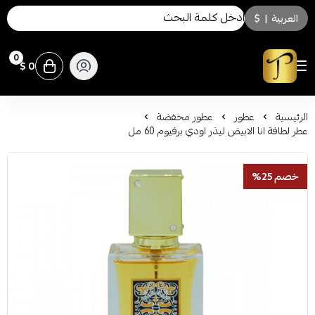
العربية
|
$
0
0 $
توسكاني للعطور
الرئيسية
عطور
عطور مخفضة
عطر لطافة انا الابيض ليذر اودي برفيوم 60 مل
خصم 25%