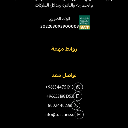
والحصريه والنادره وبدائل الماركات
الرقم الضريبي
302283093900003
روابط مهمة
تواصل معنا
+966544751918
+966531881353
8002440238
info@tuscani.sa