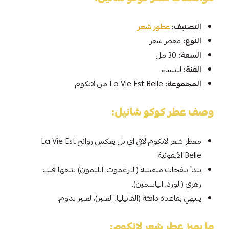
التصنيف:
عطور شعر
النوع:
معطر شعر
السعة:
30 مل
الفئة:
للنساء
المجموعة:
La Vie Est Belle من لانكوم
وصف عطر كوكو شانيل:
معطر شعر لانكوم لافي اي بل يعكس روائح La Vie Est
Belle الأيقونية.
يبدأ بنفحات منعشة (البرغموت، الليمون) يتبعها قلب
زهري (الورد، الياسمين).
ينتهي بقاعدة دافئة (الفانيليا، العنبر)، لعبير يدوم.
ما يميز عطر شعر لانكوم: