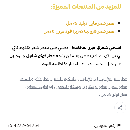
للمزيد من المنتجات المميزة:
عطر شعر مارلي ديلينا 75مل
عطر شعر كارولينا هيريرا قود غيرل 30مل
امنحي شعركِ عبير الفخامة!
احصلي على معطر شعر لانكوم لافي
اي بل الآن. إذا كنتِ ممن يعشقن رائحة
عطر كوكو شانيل
و تبحثين
عن بديل للشعر، هذا هو اختياركِ!
اطلبيه اليوم!
عطر شعر لافي اي بل ,
لافي اي بيل لانكوم للشعر ,
عطر لانكوم للشعر ,
عطور شعر ,
عطور توسكاني ,
توسكاني للعطور ,
ابوالطيب للعطور ,
عطر كوكو شانيل ,
رقم الموديل
3614272964754