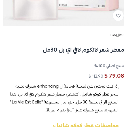
معطر شعر لانكوم لافي اي بل 30مل
منتج اصلي 100%
79.08 $
112.90 $
إذا كنتِ تبحثين عن لمسة فخامة ل enhancing شعركِ تشبه
سحر
عطر كوكو شانيل
، اكتشفي معطر شعر لانكوم لافي اي بل. هذا
المنتج الراقي بسعة 30 مل، جزء من مجموعة "La Vie Est Belle"
الشهيرة، يمنح شعركِ عبيرًا آسرًا يدوم طويلاً.
مواصفات عطر كوكو شانيل: