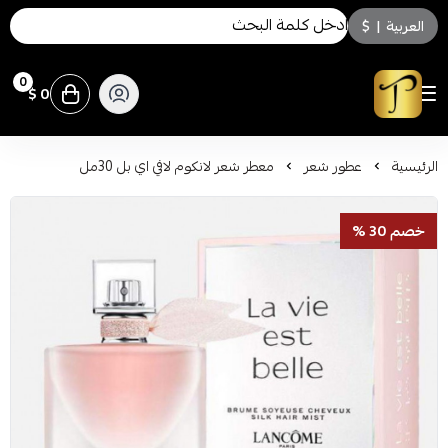
العربية
|
$
0
0 $
توسكاني للعطور
الرئيسية
عطور شعر
معطر شعر لانكوم لافي اي بل 30مل
خصم 30 %