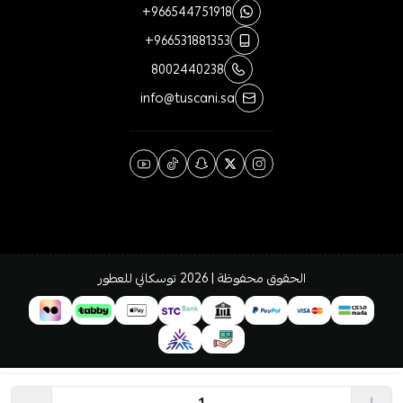
+966544751918
+966531881353
8002440238
info@tuscani.sa
الحقوق محفوظة | 2026
توسكاني للعطور