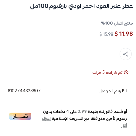
عطر عنبر العود احمر اودي بارفيوم100مل
منتج اصلي 100%
11.98 $
15.98 $
تم شراءه
5
مرات
رقم الموديل
8102744328807
أو قسم فاتورتك بقيمة
على
4
دفعات بدون
2.99
رسوم تأخير، متوافقة مع الشريعة الإسلامية
اعرف
أكثر