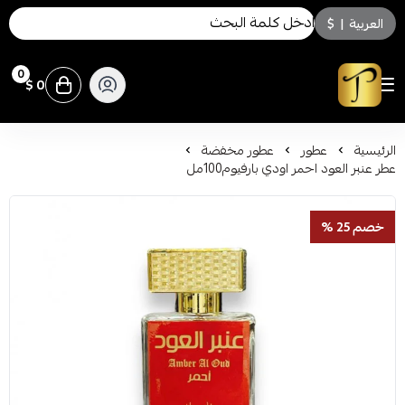
العربية
|
$
0
0 $
توسكاني للعطور
الرئيسية
عطور
عطور مخفضة
عطر عنبر العود احمر اودي بارفيوم100مل
خصم 25 %