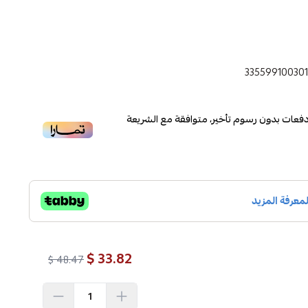
33559910030
فعات بدون رسوم تأخير، متوافقة مع الشريعة
33.82 $
48.47 $