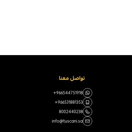
تواصل معنا
+966544751918
+966531881353
8002440238
info@tuscani.sa