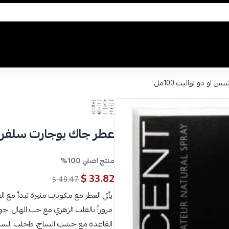
او دو تواليت 100مل
عطر جاك بوجارت سلفر سين
منتج اصلي 100%
33.82 $
48.47 $
يأتي العطر مع مكونات مثيرة تبدأ مع الق
مروراً بالفلب الزهري مع حب الهال، جوز 
القاعدة مع خشب الساج، طحلب السنديا