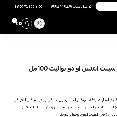
تواصل معنا:
8002440238
info@tuscani.sa
0
0 $
ت انتنس او دو تواليت 100مل
مة العطرية برفقة البرتقال المر، ليمون امالفي وزهر البرتقال الافريقي
الطيب، اكليل الجبل، ابرة الراعي، الخزامى والكزبرة بينما تختتمها
ن، نجيل الهند، العود وفول التونكا.