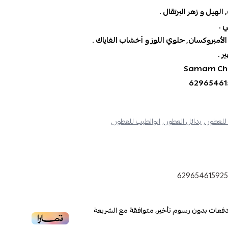
الهيل و زهر البرتقال .
ي .
أمبروكسان, حلوي اللوز و أخشاب الغاياك .
ر .
Samam Cha
للعطور ,
بدائل العطور ,
ابوالطيب للعطور ,
62965461592
فعات بدون رسوم تأخير، متوافقة مع الشريعة