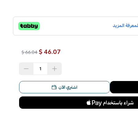
46.07 $
66.04 $
اشتري الآن