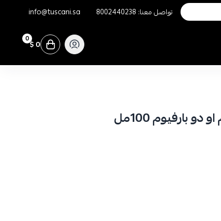
تواصل معنا:
8002440238
info@tuscani.sa
0
0 $
 بارفيوم 100مل