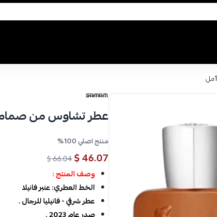
عطر تشاوس من صمام او دو
منتج اصلي 100%
46.07 $
66.04 $
وصف المنتج :
الخط العطري: عنبر فانيلا
عطر شرقي - فانيليا للرجال .
صدر عام 2023 .