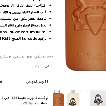
إفتتاحية العطر القرفة, البرغموت, 
قلب العطر فانيليا بوربون و الإليم
قاعدة العطر تتكون من المسك, ال
بديل ممتاز لعطر مارلي الثائر الشهي
os Eau de Parfum 100ml
باركود Barcode المنتج 6296546159256
متجر توسكاني ,
عطور توسكاني ,
توسكاني 
رقم الموديل
56
أو قسم فاتورتك بقيمة
على
4
د
11.51
الإسلامية
اعرف أكثر