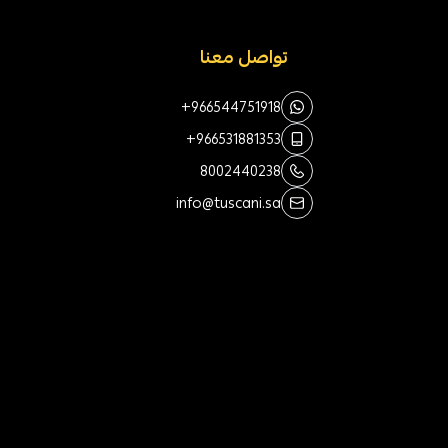
تواصل معنا
+966544751918
+966531881353
8002440238
info@tuscani.sa