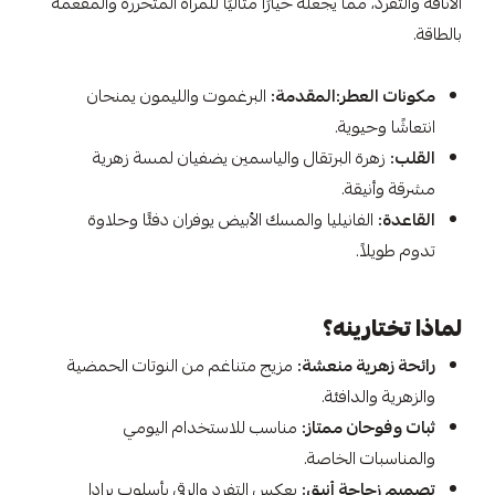
الأناقة والتفرد، مما يجعله خيارًا مثاليًا للمرأة المتحررة والمفعمة
بالطاقة.​
مكونات العطر:المقدمة:
البرغموت والليمون يمنحان
انتعاشًا وحيوية.​
القلب:
زهرة البرتقال والياسمين يضفيان لمسة زهرية
مشرقة وأنيقة.​
القاعدة:
الفانيليا والمسك الأبيض يوفران دفئًا وحلاوة
تدوم طويلاً.
لماذا تختارينه؟
رائحة زهرية منعشة:
مزيج متناغم من النوتات الحمضية
والزهرية والدافئة.​
ثبات وفوحان ممتاز:
مناسب للاستخدام اليومي
والمناسبات الخاصة.​
تصميم زجاجة أنيق:
يعكس التفرد والرقي بأسلوب برادا