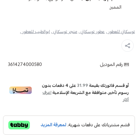
المميز.​
توسكاني للعطور ,
عطور توسكاني ,
متجر توسكاني ,
ابوالطيب للعطور ,
رقم الموديل
3614274000580
أو قسم فاتورتك بقيمة
على
4
دفعات بدون
31.99
رسوم تأخير، متوافقة مع الشريعة الإسلامية
اعرف
أكثر