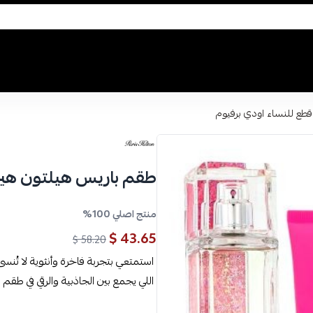
طقم باريس هيلتون هيرس 4 قطع للنساء اودي
منتج اصلي 100%
43.65 $
58.20 $
استمتعي بتجربة فاخرة وأنثوية لا تُنس
اللي يجمع بين الجاذبية والرقي في طقم 