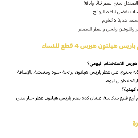
ندل تمنح العطر ثباتًا وأناقة
بات بفضل تناغم الروائح
قم هدية لا تُقاوم
 واللوشن والجل والعطر المصغر
 هيلتون هيرس 4 قطع للنساء
هيرس الاستخدام اليومي؟
لأنه يحتوي على
عطر باريس هيلتون
برائحة حلوة ومنعشة، بالإضافة
رائحة طوال اليوم.
كهدية؟
 أربع قطع متكاملة، عشان كده يعتبر
باريس هيلتون عطر
خيار مثالي
ة