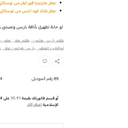
عطر جاردينيا فور ايفر من توسكاني 100 م
عطر بلاك كود انتس من توسكاني اودي
لو حابة تظهري بأناقة باريس وتعيشي 
طقم باريس هلتون ,
طقم عطر ,
عطور ب
ابوالطيب للعطور ,
باريس هيلتون عطر ,
ع
رقم الموديل
4
أو قسم فاتورتك بقيمة
على
4
10.91
الإسلامية
اعرف أكثر