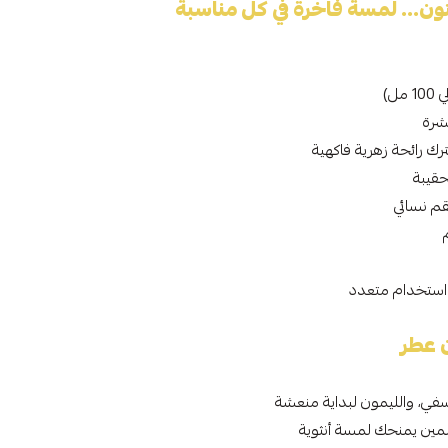
ن... لمسة فاخرة في كل مناسبة
ل)
شرة
ك رائحة زهرية فاكهية
حقيبة
م نسائي
 استخدام متعدد
ن عطر
سفي، والليمون لبداية منعشة
سمين يمنحك لمسة أنثوية