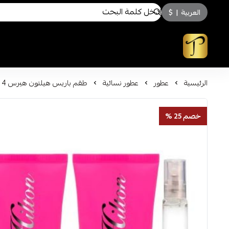
العربية
|
$
توسكاني للعطور
الرئيسية
عطور
عطور نسائية
طقم باريس هيلتون هيرس 4 قطع للنساء اودي برفيوم
خصم 25 %