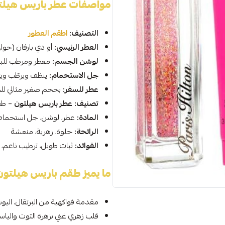
مواصفات عطر باريس هيلتو
التصنيف:
اطقم العطور
العطر الرئيسي:
أو دي بارفان (حوالي 100 م
لوشن الجسم:
معطر ومرطب للب
جل الاستحمام:
ينظف ويرطّب ويتر
عطر للسفر:
بحجم صغير مثالي لل
تصنيف:
عطر باريس هيلتون
– طق
المادة:
عطر، لوشن، جل استحمام
الرائحة:
حلوة، زهرية، منعشة
الفوائد:
ثبات طويل، ترطيب ناعم،
ما يميز طقم باريس هيلتو
مقدمة فواكهية من البرتقال، اليو
قلب زهري غني بزهرة التوت واليا