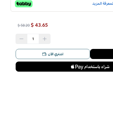
43.65 $
58.20 $
اشتري الآن