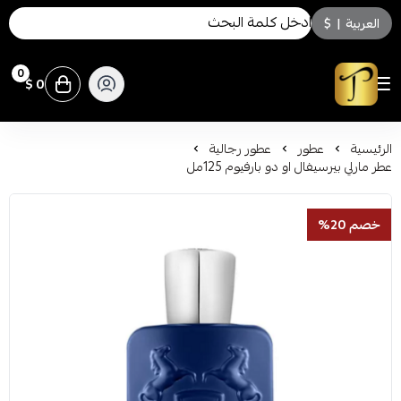
العربية
|
$
0
0 $
توسكاني للعطور
الرئيسية
عطور
عطور رجالية
عطر مارلي بيرسيفال او دو بارفيوم 125مل
خصم 20%