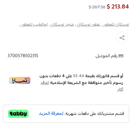
213.84 $
267.36 $
توسكاني للعطور ,
عطور توسكاني ,
متجر توسكاني ,
ابوالطيب للعطور ,
رقم الموديل
3700578502315
أو قسم فاتورتك بقيمة
على
4
دفعات بدون
53.46
رسوم تأخير، متوافقة مع الشريعة الإسلامية
اعرف
أكثر