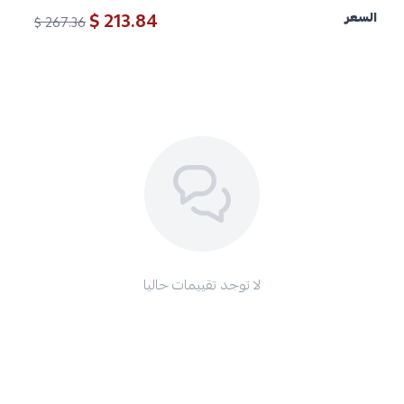
213.84 $
السعر
267.36 $
لا توجد تقييمات حاليا