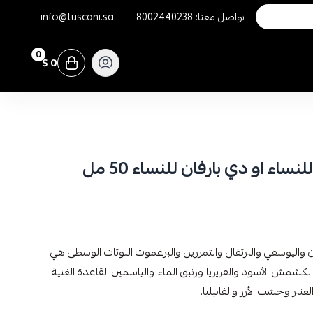
تواصل معنا:
8002440238
info@tuscani.sa
0
0 $
ء او دي بارفان للنساء 50 مل
يمون واليوسفي والبرتقال والتمررين والبرغموت النوتات الوسطى هي
والكشمش الأسود والفريزيا وزنبق الماء والياسمين القاعدة الغنية
ر وخشب الأرز والفانيليا.