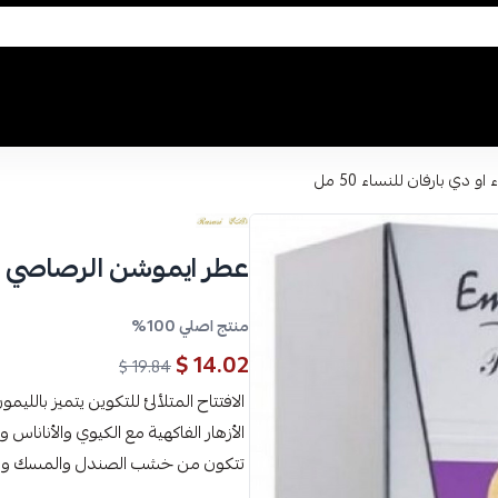
دي بارفان للنساء 50 مل
عطر ايموشن الرصاصي للنسا
منتج اصلي 100%
14.02 $
19.84 $
الافتتاح المتلألئ للتكوين يتميز بالل
الأزهار الفاكهية مع الكيوي والأناناس 
تتكون من خشب الصندل والمسك والعنب