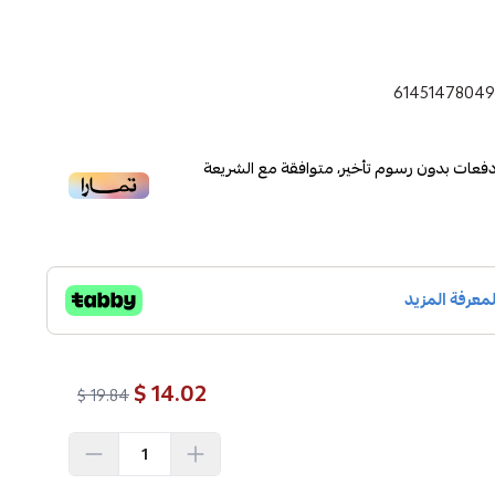
6145147804
فعات بدون رسوم تأخير، متوافقة مع الشريعة
14.02 $
19.84 $