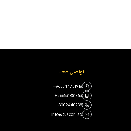
تواصل معنا
+966544751918
+966531881353
8002440238
info@tuscani.sa