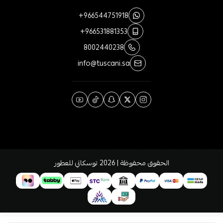
+966544751918
+966531881353
8002440238
info@tuscani.sa
الحقوق محفوظة | 2026
توسكاني للعطور