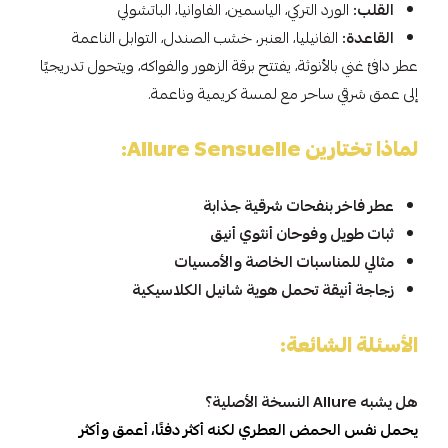
القلب:
الورد التركي، الياسمين، الفاوانيا، الباتشولي
القاعدة:
الفانيليا، العنبر، خشب الصندل، التوابل الناعمة
عطر دافئ غني بالأنوثة، يفتتح برقة الزهور والفواكه، ويتحول تدريجيًا
إلى عمق شرقي ساحر مع لمسة كريمية وناعمة.
لماذا تختارين Allure Sensuelle:
عطر فاخر بنفحات شرقية جذابة
ثبات طويل وفوحان أنثوي أنيق
مثالي للمناسبات الخاصة والأمسيات
زجاجة أنيقة تحمل هوية شانيل الكلاسيكية
الأسئلة الشائعة:
هل يشبه Allure النسخة الأصلية؟
يحمل نفس الحمض العطري لكنه أكثر دفئًا، أعمق وأكثر