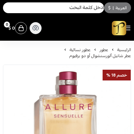
العربية
|
$
0
0 $
توسكاني للعطور
الرئيسية
عطور
عطور نسائية
عطر شانيل ألورسنشوال أو دو برفيوم
خصم 18 %