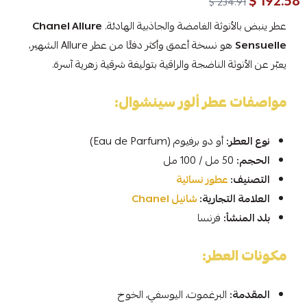
192.58 $
234.91 $
عطر ينبض بالأنوثة الغامضة والجاذبية الهادئة.
Chanel Allure
Sensuelle
هو نسخة أعمق وأكثر دفئًا من عطر Allure الشهير،
يعبّر عن الأنوثة الناضجة والراقية بتوليفة شرقية زهرية آسرة.
مواصفات عطر ألور سينشوال:
نوع العطر:
أو دو برفيوم (Eau de Parfum)
الحجم:
50 مل / 100 مل
التصنيف:
عطور نسائية
العلامة التجارية:
شانيل Chanel
بلد المنشأ:
فرنسا
مكونات العطر:
المقدمة:
البرغموت، اليوسفي، الخوخ