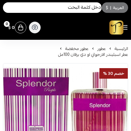
العربية
|
$
0
0 $
توسكاني للعطور
الرئيسية
عطور
عطور مخفضة
عطر اسبليندر الارجواني او دي برفان 100مل
خصم 30 %