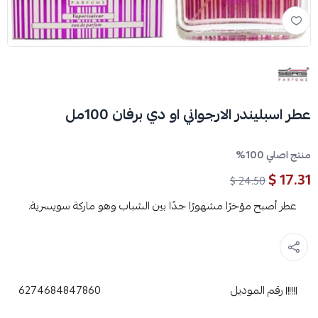
عطر اسبليندر الارجواني او دي برفان 100مل
منتج اصلي 100%
17.31 $
24.50 $
عطر أصبح مؤخرًا مشهورًا جدًا بين الشباب وهو ماركة سويسرية.
رقم الموديل
6274684847860