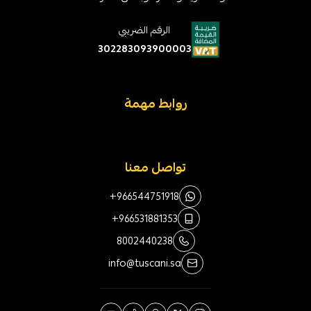
الرقم الضريبي
302283093900003
روابط مهمة
تواصل معنا
+966544751918
+966531881353
8002440238
info@tuscani.sa