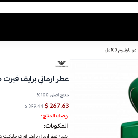
بارفيوم 100مل
عطر ارماني برايف فيرت ملا
منتج اصلي 100%
267.63 $
399.44 $
وصف المنتج :
المكونات:
يتميز عطر أرماني برايف فيرت ملاكيت 