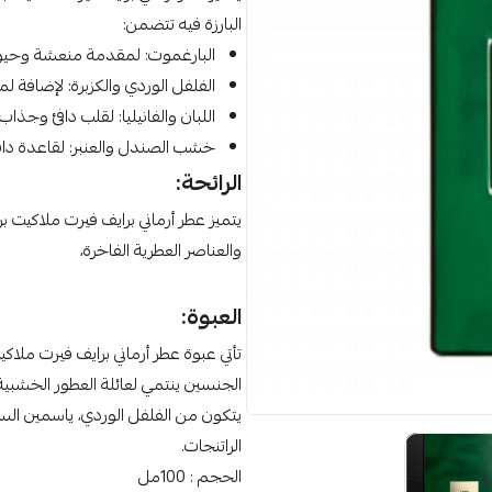
البارزة فيه تتضمن:
البارغموت: لمقدمة منعشة وحيوي
الفلفل الوردي والكزبرة: لإضافة ل
اللبان والفانيليا: لقلب دافئ وجذاب.
خشب الصندل والعنبر: لقاعدة دا
الرائحة:
يتميز عطر أرماني برايف فيرت ملاكيت ب
والعناصر العطرية الفاخرة،
العبوة:
تأتي عبوة عطر أرماني برايف فيرت ملا
الجنسين ينتمي لعائلة العطور الخشبية ا
يتكون من الفلفل الوردي، ياسمين السام
الراتنجات.
الحجم : 100مل