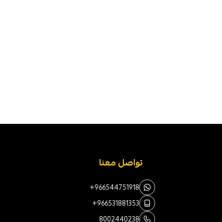
تواصل معنا
+966544751918
+966531881353
8002440238