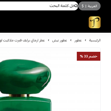
العربية
|
$
توسكاني للعطور
الرئيسية
عطور
عطور نيش
عطر ارماني برايف فيرت ملاكيت او دو 
خصم 33 %