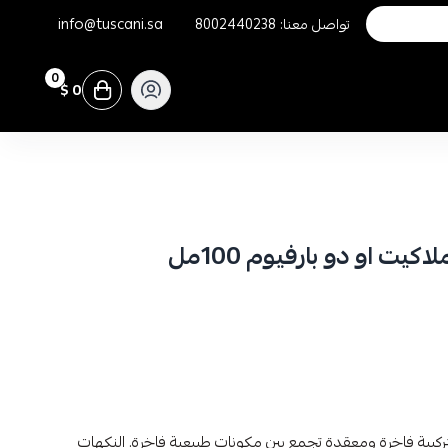
تواصل معنا:
8002440238
info@tuscani.sa
0
0 $
كيت او دو بارفيوم 100مل
بتركيبة فاخرة ومعقدة تجمع بين مكونات طبيعية فاخرة. النكهات