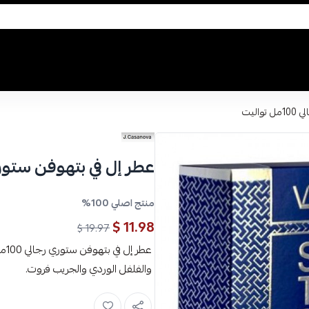
اليت
عطر إل في بتهوفن ستوري رجالي 0
منتج اصلي 100%
11.98 $
19.97 $
عطر
والفلفل الوردي والجريب فروت.