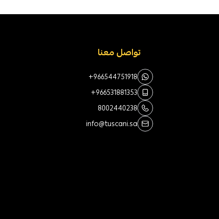
تواصل معنا
+966544751918
+966531881353
8002440238
info@tuscani.sa