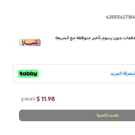
62810562718
فعات بدون رسوم تأخير، متوافقة مع الشريعة
11.98 $
19.97 $
نفدت الكمية