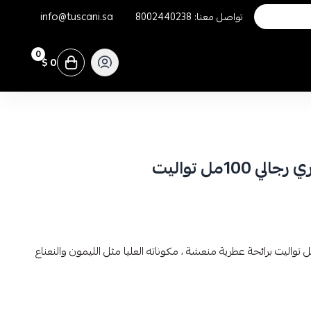
تواصل معنا:
8002440238
info@tuscani.sa
0
0 $
10مل تواليت
 إل في بتهوفن ستوري رجالي 100مل تواليت برائحة عطرية منعشة ، مكوناته العليا مثل الليمون والنعناع