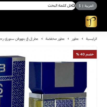
العربية
|
$
توسكاني للعطور
الرئيسية
عطور
عطور مخفضة
عطر إل في بتهوفن ستوري رجالي 100مل تو
خصم 40 %