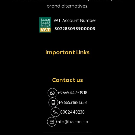
brand alternatives.
VAT Account Number
302283093900003
Important Links
Contact us
+966544751918
+966531881353
8002440238
info@tuscani.sa