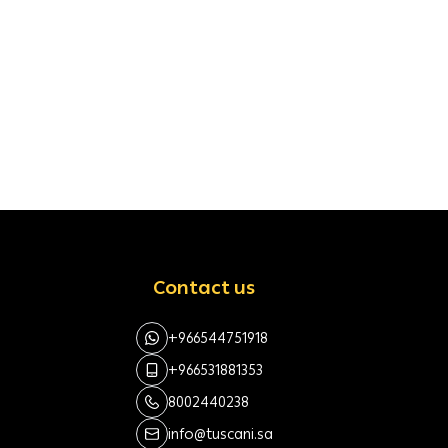
Contact us
+966544751918
+966531881353
8002440238
info@tuscani.sa