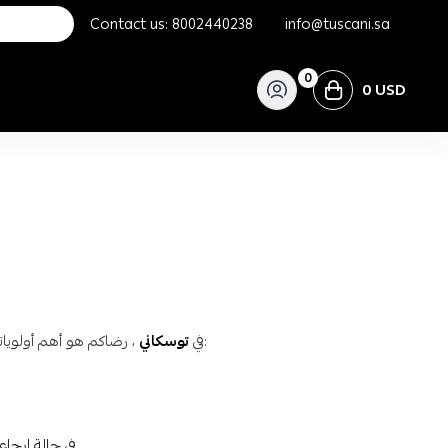
Contact us:
8002440238
info@tuscani.sa
0
0 USD
، رضاكم هو أهم أولوياتنا. نسعى دائمًا لتقديم أفضل خدمة لضمان تجربة تسوق مميزة ومريحة لكم. إليكم تفاصيل سياسة الاستبدال والاسترجاع:
في
توسكاني
، وسيتم خصمها من المبلغ المسترد.
في حالة إرجا