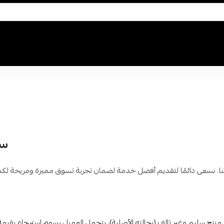
سي
ع منتج سليم وغير تالف (بحالته الأصلية)، يتحمل العميل رسوم استرجاع بقيم