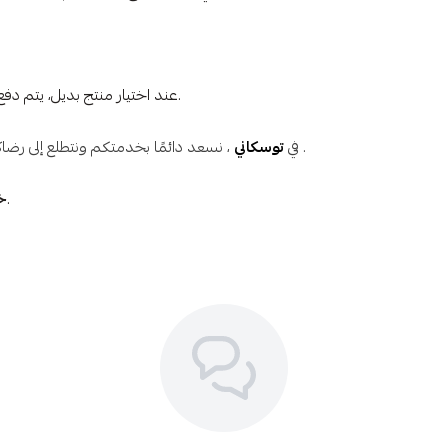
عند اختيار منتج بديل، يتم دفع الفرق بين قيمة المنتج الأصلي والمنتج البديل.
، نسعد دائمًا بخدمتكم ونتطلع إلى رضاكم. لأي استفسارات، لا تترددوا في التواصل معنا .
في
توسكاني
متاحون لكم على مدار الساعة.
خ