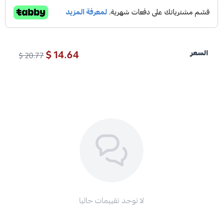
14.64 $
السعر
20.77 $
لا توجد تقييمات حاليا