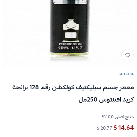
معطر جسم سيليكتيف كولكشن رقم 128 برائحة
كريد افينتوس 250مل
منتج اصلي 100%
14.64 $
20.77 $