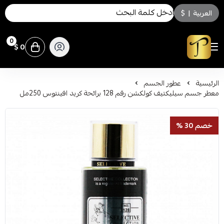
العربية
|
$
0
0 $
توسكاني للعطور
الرئيسية
عطور الجسم
معطر جسم سيليكتيف كولكشن رقم 128 برائحة كريد افينتوس 250مل
خصم 30 %