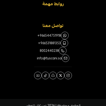
روابط مهمة
تواصل معنا
+966544751918
+966531881353
8002440238
info@tuscani.sa
الحقوق محفوظة | 2026
توسكاني للعطور