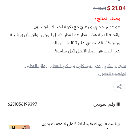
21.04 $
38.61 $
وصف المنتج :
هو عطبر خشبي و زهري مع نكهة المسك للجنسين
برائحته الغنية هذا العطر هو العطر الأمثل للرجل الواثق يأتي في قنينة
زجاجية أنيقة تحتوي على 100مل من العطر
هذا العطر هو العطر الأمثل لكل مناسبة
متجر توسكاني ,
عطور توسكاني ,
توسكاني للعطور ,
بدائل العطور ,
ابوالطيب للعطور ,
رقم الموديل
6281056199397
أو قسم فاتورتك بقيمة
على
4
دفعات بدون
5.26