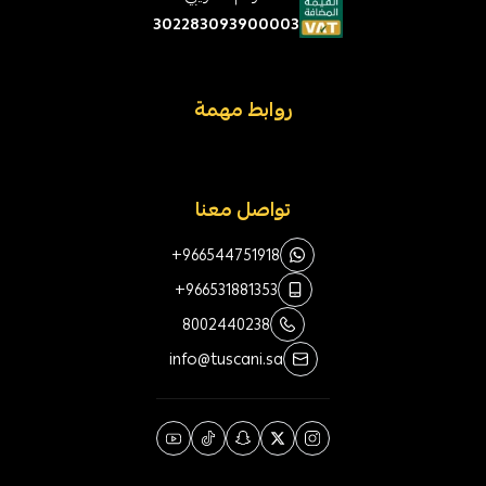
302283093900003
روابط مهمة
تواصل معنا
+966544751918
+966531881353
8002440238
info@tuscani.sa