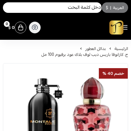
العربية
|
$
0
0 $
توسكاني للعطور
الرئيسية
بدائل العطور
ج. كازانوفا باريس ديب لوف بلاك عود برفيوم 100 مل
خصم 40 %