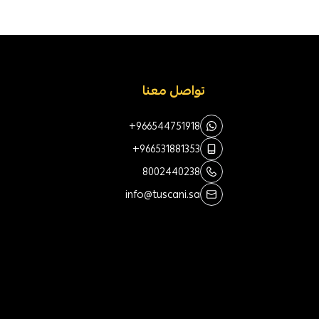
تواصل معنا
+966544751918
+966531881353
8002440238
info@tuscani.sa