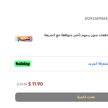
61292261146
فعات بدون رسوم تأخير، متوافقة مع الشريعة
11.90 $
17.19 $
نفدت الكمية