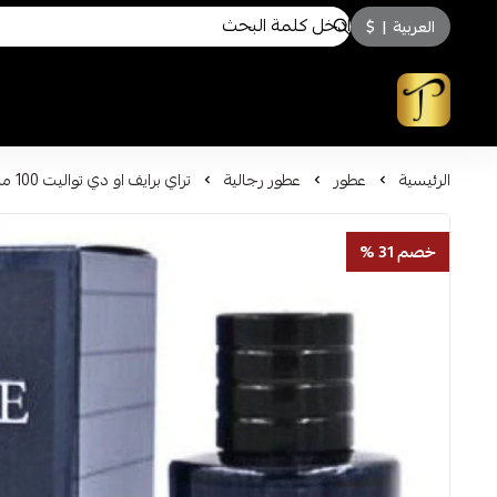
العربية
|
$
توسكاني للعطور
الرئيسية
عطور
عطور رجالية
تراي برايف او دي تواليت 100 مل
خصم 31 %