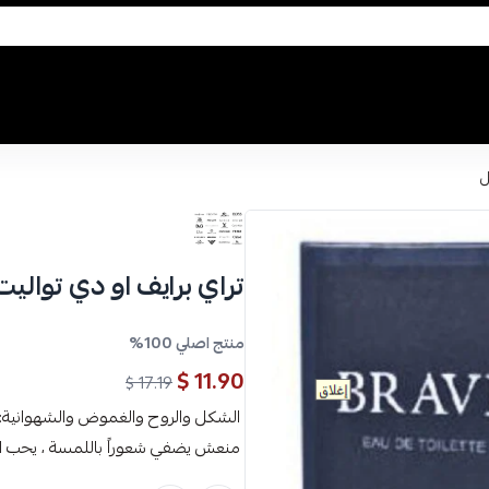
تراي برايف او دي تواليت 100 م
منتج اصلي 100%
11.90 $
17.19 $
الشكل والروح والغموض والشهوانية: ت
منعش يضفي شعوراً باللمسة ، يحب ال