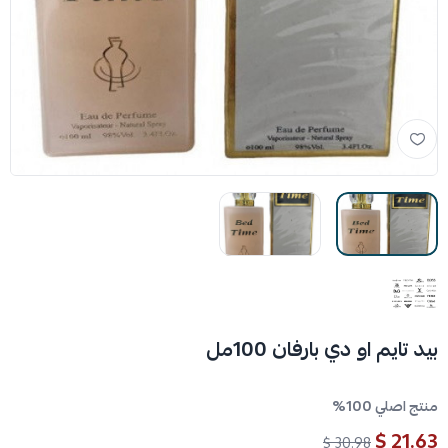
بيد تايم او دي بارفان 100مل
منتج اصلي 100%
21.63 $
30.98 $