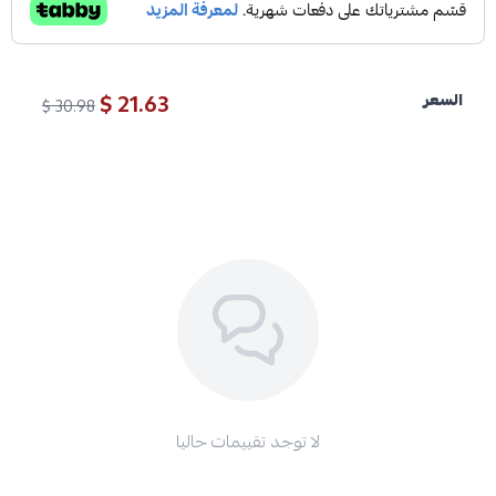
21.63 $
السعر
30.98 $
لا توجد تقييمات حاليا