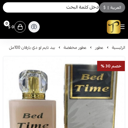
العربية
|
$
0
0 $
توسكاني للعطور
الرئيسية
عطور
عطور مخفضة
بيد تايم او دي بارفان 100مل
خصم 30 %