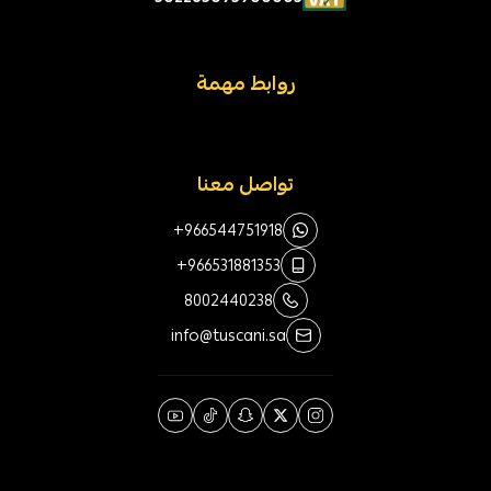
روابط مهمة
تواصل معنا
+966544751918
+966531881353
8002440238
info@tuscani.sa