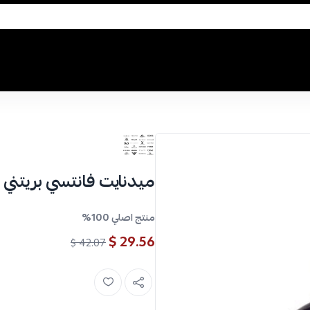
ميدنايت فانتسي بريتني سبيرز
منتج اصلي 100%
29.56 $
42.07 $