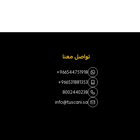
تواصل معنا
+966544751918
+966531881353
8002440238
info@tuscani.sa