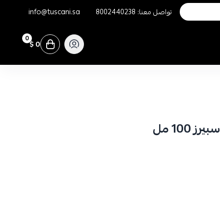
تواصل معنا:
8002440238
info@tuscani.sa
0
0 $
 100 مل