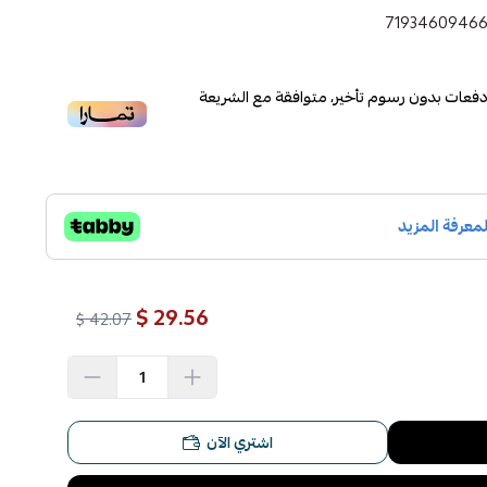
7193460946
فعات بدون رسوم تأخير، متوافقة مع الشريعة
29.56 $
42.07 $
اشتري الآن