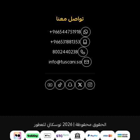
تواصل معنا
+966544751918
+966531881353
8002440238
info@tuscani.sa
الحقوق محفوظة | 2026
توسكاني للعطور