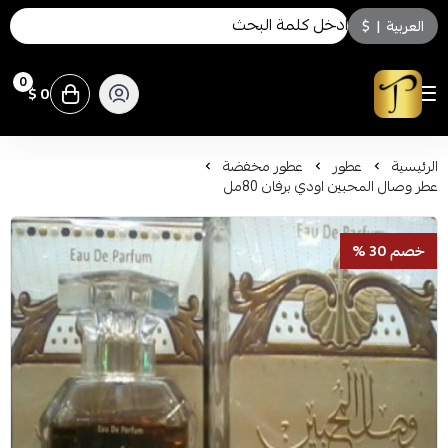
العربية
|
$
0
0 $
توسكاني للعطور
الرئيسية
عطور
عطور مخفضة
عطر وصال المحبين اودي برفان 80مل
خصم 30 %