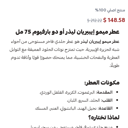
منتج اصلي 100%
148.58 $
212.22 $
عطر ميمو إيبيريان ليذر أو دو بارفيوم 75 مل
عطر ميمو إيبيريان ليذر
هو عطر جلدي فاخر مستوحى من أجواء
شبه الجزيرة الإيبيرية، حيث تمتزج نوتات الجلود العميقة مع التوابل
العطرية والنفحات الخشبية، مما يمنحك حضورًا قويًا وأناقة تدوم
طويلًا.
مكونات العطر:
المقدمة:
البرغموت، الكزبرة، الفلفل الوردي.
القلب:
الجلد، السرو، اللبان.
القاعدة:
نجيل الهند، الباتشولي، العنبر، المسك.
لماذا تختاره؟
مزيج جلدي شرقي فاخر مستوحى من سحر إيبيريا.