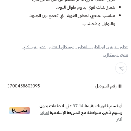
يتميز بثبات قوي يدوم طوال اليوم.
مناسب لمحبي العطور القوية التي تجمع بين الجلود
والتوابل والأخشاب.
عطور النيش ,
ابو الطيب للعطور ,
توسكاني للعطور ,
عطور توسكاني ,
متجر توسكاني ,
رقم الموديل
3700458603095
أو قسم فاتورتك بقيمة
على
4
دفعات بدون
37.14
رسوم تأخير، متوافقة مع الشريعة الإسلامية
اعرف
أكثر