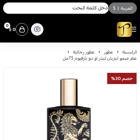
العربية
|
$
0
0 $
توسكاني للعطور
الرئيسية
عطور
عطور رجالية
عطر ميمو ابيريان ليذر او دو بارفيوم 75مل
خصم 30%