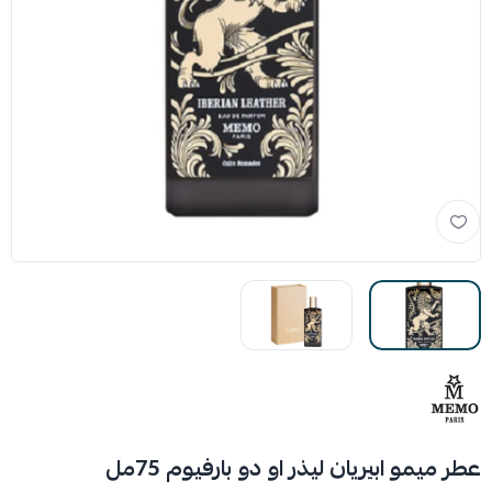
عطر ميمو ابيريان ليذر او دو بارفيوم 75مل