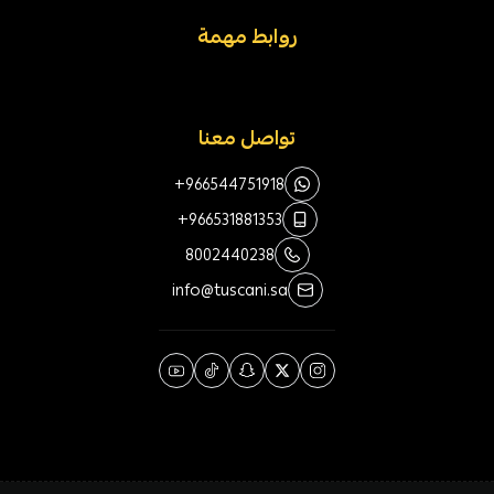
روابط مهمة
تواصل معنا
+966544751918
+966531881353
8002440238
info@tuscani.sa