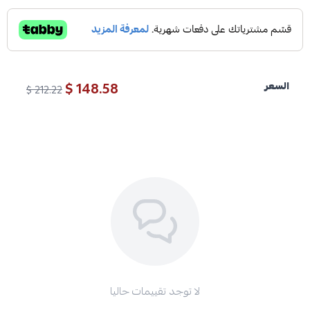
148.58 $
السعر
212.22 $
لا توجد تقييمات حاليا