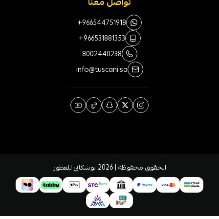
تواصل معنا
+966544751918
+966531881353
8002440238
info@tuscani.sa
الحقوق محفوظة | 2026
توسكاني للعطور