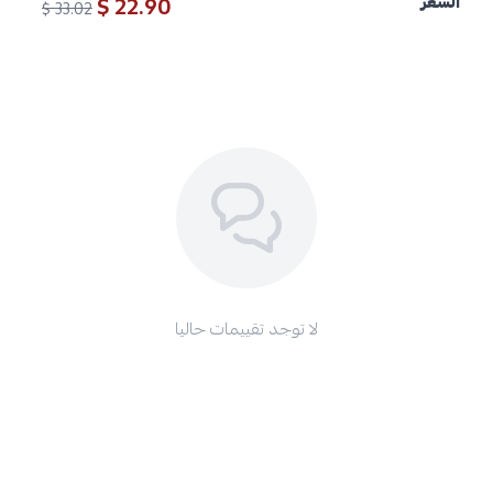
22.90 $
السعر
33.02 $
لا توجد تقييمات حاليا