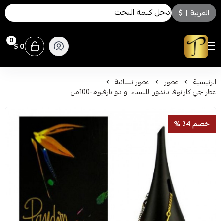
العربية
|
$
0
0 $
توسكاني للعطور
الرئيسية
عطور
عطور نسائية
عطر جي كازانوفا باندورا للنساء او دو بارفيوم-100مل
خصم 24 %