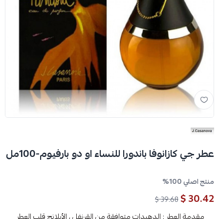
عطر جي كازانوفا باندورا للنساء او دو بارفيوم-100مل
منتج اصلي 100%
30.42 $
39.68 $
مقدمة العطر : الدهيدات متوافقة من القرنفل ، الأيلانج قلب العطر