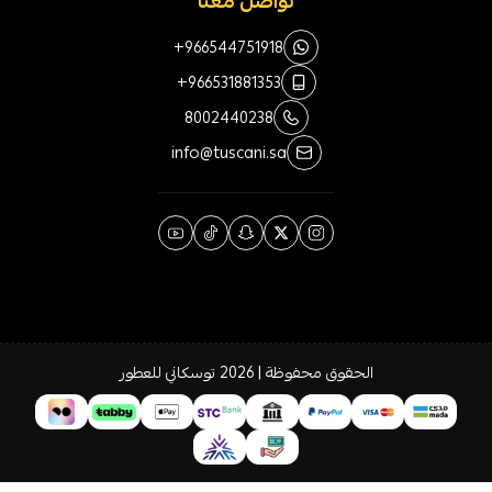
تواصل معنا
+966544751918
+966531881353
8002440238
info@tuscani.sa
الحقوق محفوظة | 2026
توسكاني للعطور