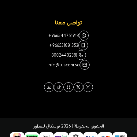
تواصل معنا
+966544751918
+966531881353
8002440238
info@tuscani.sa
الحقوق محفوظة | 2026
توسكاني للعطور