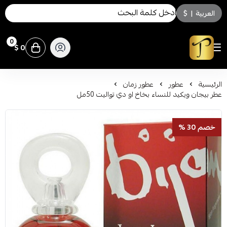
العربية
|
$
0
0 $
توسكاني للعطور
الرئيسية
عطور
عطور زمان
عطر بيجان ويكيد للنساء بخاخ او دي تواليت 50مل
خصم 30 %