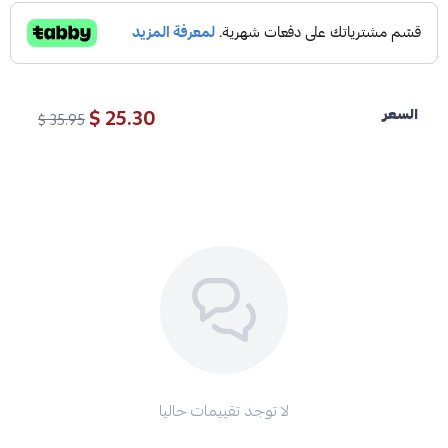
25.30 $
السعر
35.95 $
لا توجد تقييمات حاليا