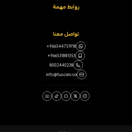
روابط مهمة
تواصل معنا
+966544751918
+966531881353
8002440238
info@tuscani.sa