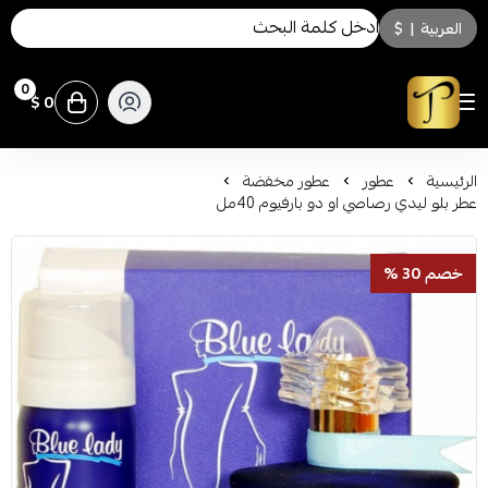
العربية
|
$
0
0 $
توسكاني للعطور
الرئيسية
عطور
عطور مخفضة
عطر بلو ليدي رصاصي او دو بارفيوم 40مل
خصم 30 %