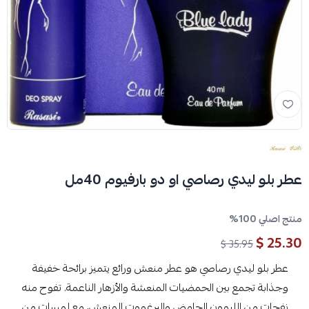
عطر بلو ليدي رصاصي او دو بارفيوم 40مل
منتج اصلي 100%
25.30 $
35.95 $
عطر بلو ليدي رصاصي هو عطر منعش ورائع يتميز برائحة خفيفة
وجذابة تجمع بين الحمضيات المنعشة والأزهار الناعمة. تفوح منه
نفحات من الليمون الحامض والبرغموت المنعش، مع لمسات من