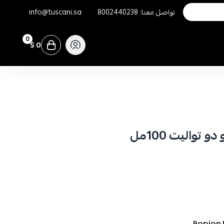
تواصل معنا:
8002440238
info@tuscani.sa
0
0 $