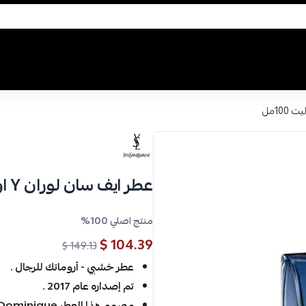
عطر ايف سان لوران Y او دو تواليت 100مل
منتج اصلي 100%
104.39 $
149.13 $
عطر خشبي - أروماتك للرجال .
تم إصداره عام 2017 .
مصمم ھذا العطر Ropion Dominique .