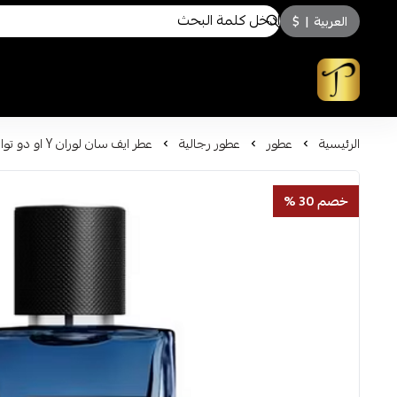
العربية
|
$
توسكاني للعطور
الرئيسية
عطور
عطور رجالية
عطر ايف سان لوران Y او دو تواليت 100مل
خصم 30 %