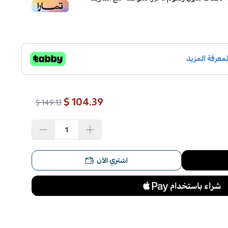
104.39 $
149.13 $
اشتري الآن