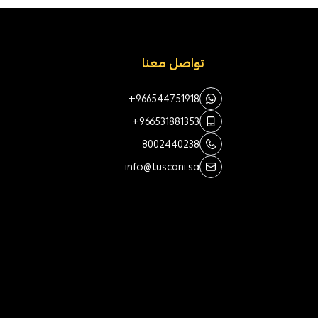
تواصل معنا
+966544751918
+966531881353
8002440238
info@tuscani.sa