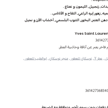
ات, زنجبیل, اللیمون و نعناع .
, زھور إبره الراعي, التفاح و الأناناس .
ن العنبر, البخور, التنوب البلسمي, أخشاب الأرز و نجیل
Yves Saint Lauren
عطر Y ,
توسكاني للعطور ,
متجر توسكاني ,
ابوالطيب للعطور ,
36142736834
دفعات بدون رسوم تأخير، متوافقة مع الشريعة