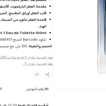
مقدمة العطر البارغموت, الألدھید
قلب العطر أوراق البنفسج, المریمیه
قاعدة العطر تتكون من المسك, دھ
الھند .
t Y Eau de Toilette 100ml
باركود Barcode المنتج 3614273683401
الحجم والتعبئة
: 100 مل، مع تصميم فاخر يعبر عن أناقة وجاذبية العطر.
عطر ايف سان لوران Y او دو تواليت 100مل ,
عطر ايف سان لوران Y ,
رقم الموديل
01
أو قسم فاتورتك بقيمة
على
4
26.09