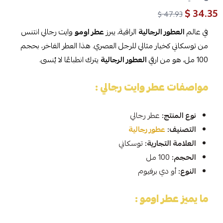
34.35 $
47.93 $
في عالم
العطور الرجالية
الراقية، يبرز
عطر اومو
وايت رجالي انتنس
من توسكاني كخيار مثالي للرجل العصري. هذا العطر الفاخر، بحجم
100 مل، هو من ارقي
العطور الرجالية
يترك انطباعًا لا يُنسى.
مواصفات عطر وايت رجالي :
نوع المنتج:
عطر رجالي
التصنيف:
عطور رجالية
العلامة التجارية:
توسكاني
الحجم:
100 مل
النوع:
أو دي برفيوم
ما يميز عطر اومو :