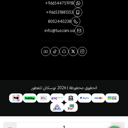
+966544751918
+966531881353
8002440238
info@tuscani.sa
الحقوق محفوظة | 2026
توسكاني للعطور