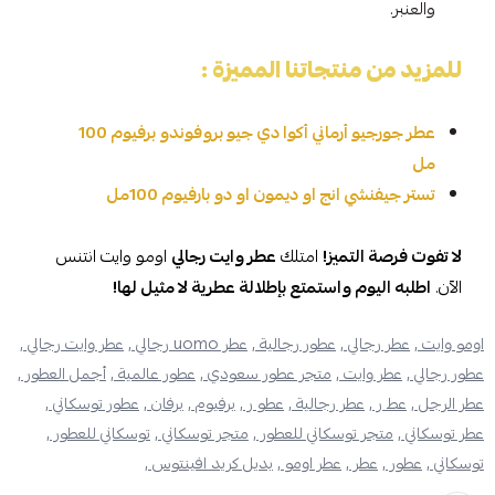
والعنبر.
للمزيد من منتجاتنا المميزة :
عطر جورجيو أرماني أكوا دي جيو بروفوندو برفيوم 100
مل
تستر جيفنشي انج او ديمون او دو بارفيوم 100مل
لا تفوت فرصة التميز!
امتلك
عطر وايت رجالي
اومو وايت انتنس
الآن.
اطلبه اليوم واستمتع بإطلالة عطرية لا مثيل لها!
اومو وايت ,
عطر رجالي ,
عطور رجالية ,
عطر uomo رجالي ,
عطر وايت رجالي ,
عطور رجالي ,
عطر وايت ,
متجر عطور سعودي ,
عطور عالمية ,
أجمل العطور ,
عطر الرجل ,
عط ر ,
عطر رجالية ,
عطو ر ,
برفيوم ,
برفان ,
عطور توسكاني ,
عطر توسكاني ,
متجر توسكاني للعطور ,
متجر توسكاني ,
توسكاني للعطور ,
توسكاني ,
عطور ,
عطر ,
عطر اومو ,
بديل كريد افينتوس ,