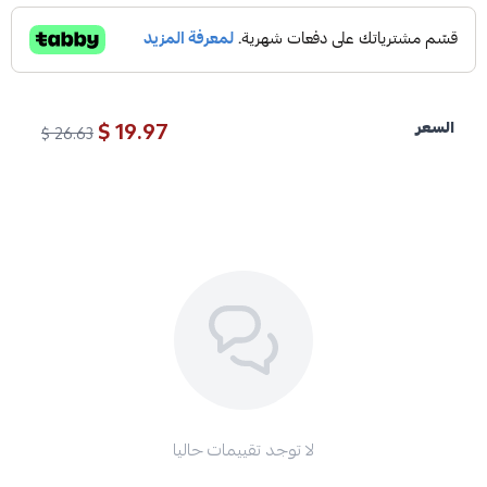
19.97 $
السعر
26.63 $
لا توجد تقييمات حاليا