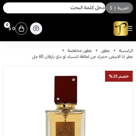
العربية
|
$
0
0 $
توسكاني للعطور
الرئيسية
عطور
عطور مخفضة
عطر انا الابيض حمراء من لطافة للنساء او دي بارفان 60 مل
خصم 25%