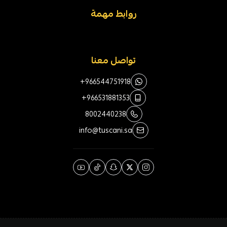
روابط مهمة
تواصل معنا
+966544751918
+966531881353
8002440238
info@tuscani.sa