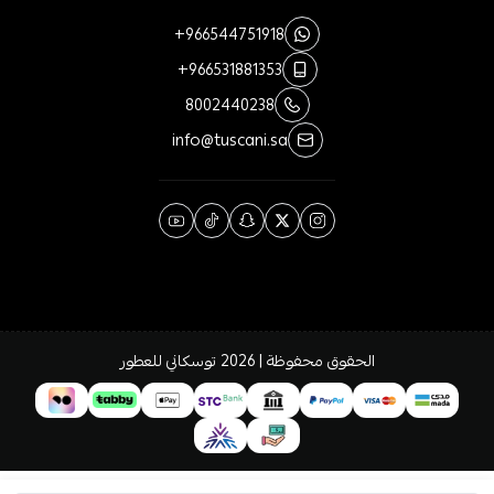
+966544751918
+966531881353
8002440238
info@tuscani.sa
الحقوق محفوظة | 2026
توسكاني للعطور