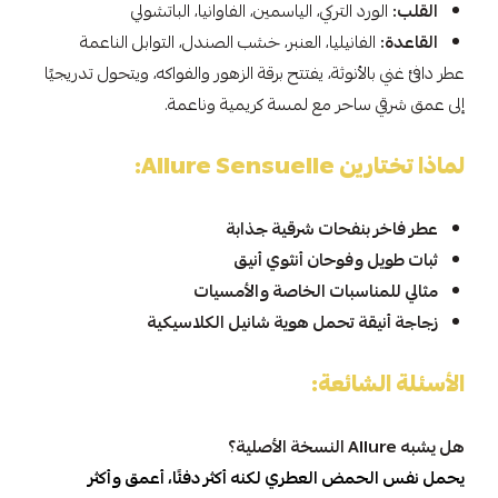
القلب:
الورد التركي، الياسمين، الفاوانيا، الباتشولي
القاعدة:
الفانيليا، العنبر، خشب الصندل، التوابل الناعمة
عطر دافئ غني بالأنوثة، يفتتح برقة الزهور والفواكه، ويتحول تدريجيًا
إلى عمق شرقي ساحر مع لمسة كريمية وناعمة.
لماذا تختارين Allure Sensuelle:
عطر فاخر بنفحات شرقية جذابة
ثبات طويل وفوحان أنثوي أنيق
مثالي للمناسبات الخاصة والأمسيات
زجاجة أنيقة تحمل هوية شانيل الكلاسيكية
الأسئلة الشائعة:
هل يشبه Allure النسخة الأصلية؟
يحمل نفس الحمض العطري لكنه أكثر دفئًا، أعمق وأكثر