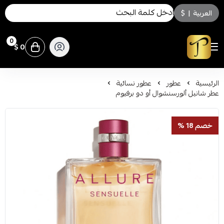
العربية
|
$
0
0 $
توسكاني للعطور
الرئيسية
عطور
عطور نسائية
عطر شانيل ألورسنشوال أو دو برفيوم
خصم 18 %