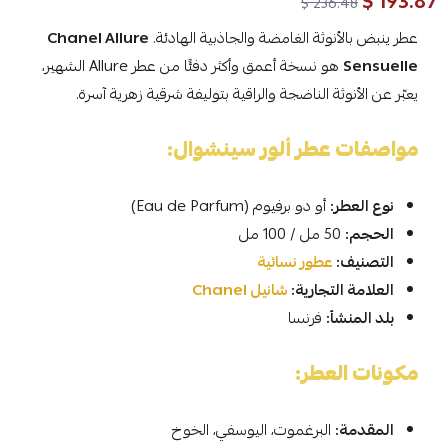
193.87 $
236.48 $
عطر ينبض بالأنوثة الغامضة والجاذبية الهادئة.
Chanel Allure
Sensuelle
هو نسخة أعمق وأكثر دفئًا من عطر Allure الشهير،
يعبّر عن الأنوثة الناضجة والراقية بتوليفة شرقية زهرية آسرة.
مواصفات عطر ألور سينشوال:
نوع العطر:
أو دو برفيوم (Eau de Parfum)
الحجم:
50 مل / 100 مل
التصنيف:
عطور نسائية
العلامة التجارية:
شانيل Chanel
بلد المنشأ:
فرنسا
مكونات العطر:
المقدمة:
البرغموت، اليوسفي، الخوخ