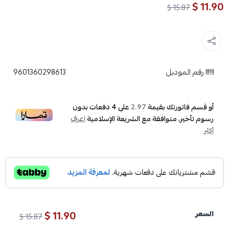
11.90 $
15.87 $
رقم الموديل
9601360298613
أو قسم فاتورتك بقيمة
على
4
دفعات بدون
2.97
رسوم تأخير، متوافقة مع الشريعة الإسلامية
اعرف
أكثر
11.90 $
السعر
15.87 $