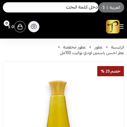
العربية
|
$
0
0 $
توسكاني للعطور
الرئيسية
عطور
عطور مخفضة
عطر احسن ياسمين اودي تواليت 100مل
خصم 25 %