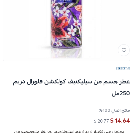
عطر جسم من سيليكتيف كولكشن فلورال دريم
250مل
منتج اصلي 100%
14.64 $
20.77 $
يحتوي على تركيبة فريدة يتم استخلاصها بطريقة متخصصة من