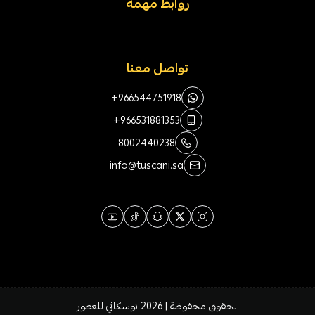
روابط مهمة
تواصل معنا
+966544751918
+966531881353
8002440238
info@tuscani.sa
الحقوق محفوظة | 2026
توسكاني للعطور