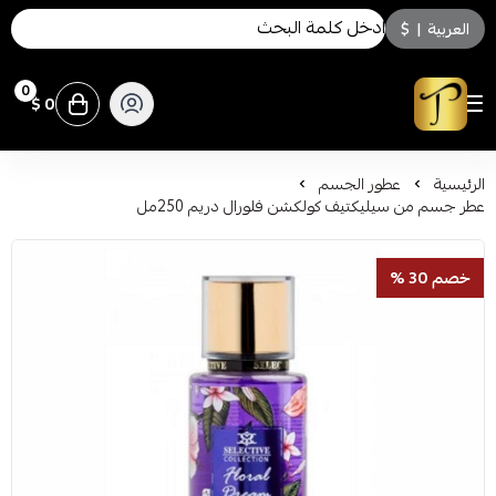
العربية
|
$
0
0 $
توسكاني للعطور
الرئيسية
عطور الجسم
عطر جسم من سيليكتيف كولكشن فلورال دريم 250مل
خصم 30 %