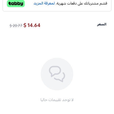
14.64 $
السعر
20.77 $
لا توجد تقييمات حاليا