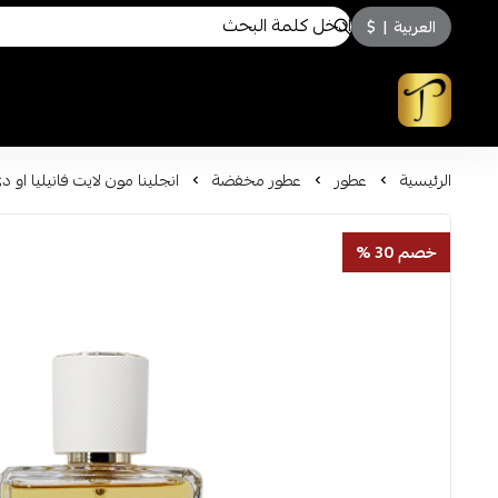
العربية
|
$
توسكاني للعطور
الرئيسية
عطور
عطور مخفضة
انجلينا مون لايت فانيليا او دي بار
خصم 30 %