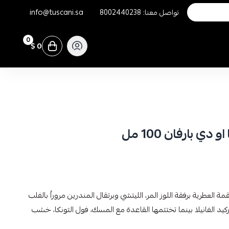
تواصل معنا:
8002440238
info@tuscani.sa
0
0 $
دي بارفان 100 مل
مة العطرية برفقة اللوز المر، الليتشي وبرتقال المندرين مروراً بالفلب
وركيد الفانيلا بينما تختتمها القاعدة مع المسك، فول التونكا، خشب