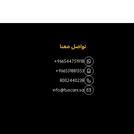
تواصل معنا
+966544751918
+966531881353
8002440238
info@tuscani.sa