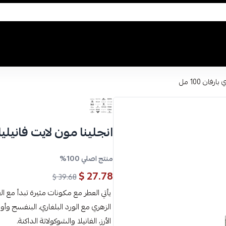
فان 100 مل
انجلينا مون لايت فانيليا او 
منتج اصلي 100%
27.78 $
39.68 $
يأتي العطر مع مكونات مثيرة تبدأ مع الق
الزهري مع الورد البلغاري، البنفسج وأ
الأرز، الفانيلا والشوكولاتة الداكنة.