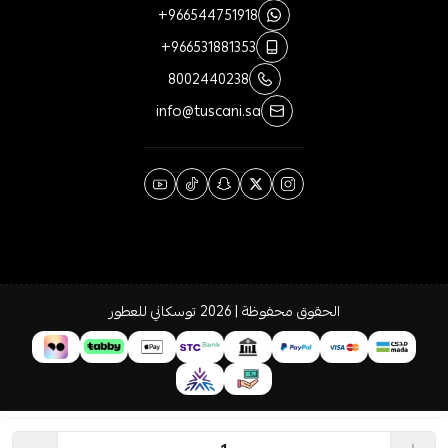
+966544751918
+966531881353
8002440238
info@tuscani.sa
الحقوق محفوظة | 2026
توسكاني للعطور