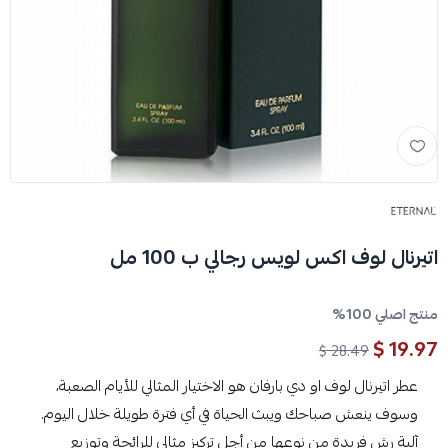
اتيرنال لوف اكس لويس رجالي ب 100 مل
منتج اصلي 100%
19.97 $
28.49 $
عطر اتيرنال لوف او دي بارفان هو الاختيار المثالي للأيام الصعبة،
وسوف ينعش صباحك ويبث الحياة في أي فترة طويلة خلال اليوم.
آلية رش فريدة من نوعها من أجل تركيز مثالي للرائحة وتوزيع